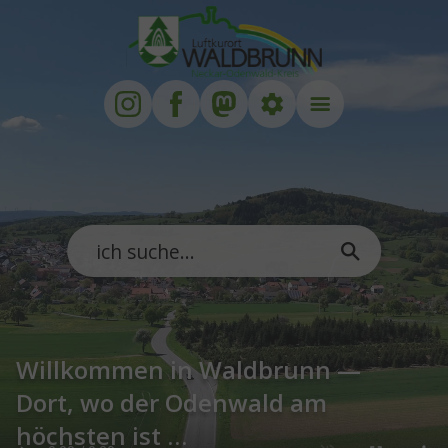
Zum Hauptinhalt springen
Zum Footer springen
Willkommen in Waldbrunn —
Dort, wo der Odenwald am
höchsten ist …