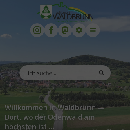
Zum Hauptinhalt springen
Zum Footer springen
Willkommen in Waldbrunn —
Dort, wo der Odenwald am
höchsten ist …