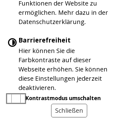
Funktionen der Website zu
ermöglichen. Mehr dazu in der
Leichte Sprache
Datenschutzerklärung.
Gebärdensprache
Barrierefreiheit
Hier können Sie die
Barrierefreie Ansicht
Farbkontraste auf dieser
Webseite erhöhen. Sie können
|
|
|
Impressum
Barrierefreiheit
Inhaltsverzeichnis
diese Einstellungen jederzeit
Datenschutzerklärung
deaktivieren.
Kontrastmodus umschalten
Schließen