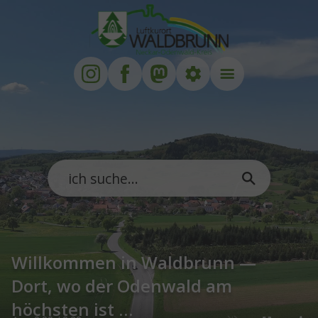
Zum Hauptinhalt springen
Zum Footer springen
Willkommen in Waldbrunn —
Dort, wo der Odenwald am
höchsten ist …