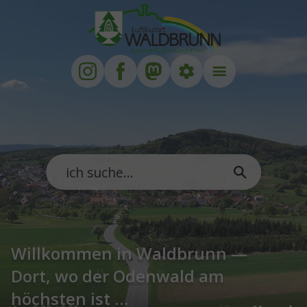
Zum Hauptinhalt springen
Zum Footer springen
Willkommen in Waldbrunn —
Dort, wo der Odenwald am
höchsten ist …