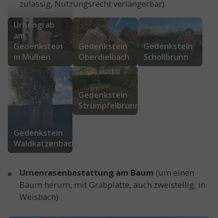
zulässig, Nutzungsrecht verlängerbar)
Show larger version for:
Show larger version for:
Show larger versi
Urnengrab
am
Gedenkstein
Gedenkstein
Gedenkstein
in Mülben
Oberdielbach
Schollbrunn
Show larger version for:
Show larger version for:
Gedenkstein
Strümpfelbrunn
Gedenkstein
Waldkatzenbach
Urnenrasenbestattung am Baum
(um einen
Baum herum, mit Grabplatte, auch zweistellig, in
Weisbach)