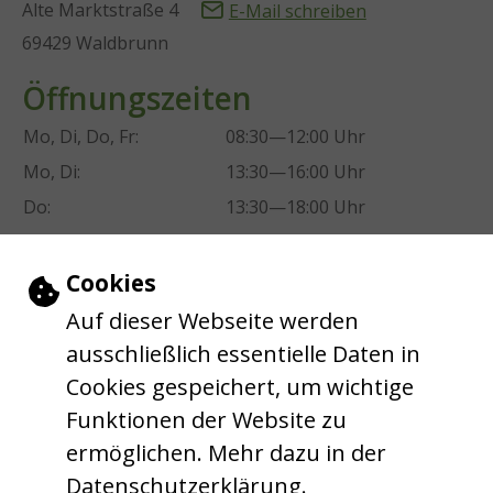
Alte Marktstraße 4
E-Mail schreiben
69429 Waldbrunn
Öffnungszeiten
Mo, Di, Do, Fr:
08:30—12:00 Uhr
Mo, Di:
13:30—16:00 Uhr
Do:
13:30—18:00 Uhr
Mi:
geschlossen
Einstellungen zu Cookies und Barrie
Cookies
Leichte Sprache
Auf dieser Webseite werden
ausschließlich essentielle Daten in
Gebärdensprache
Cookies gespeichert, um wichtige
Funktionen der Website zu
Barrierefreie Ansicht
ermöglichen. Mehr dazu in der
Datenschutzerklärung.