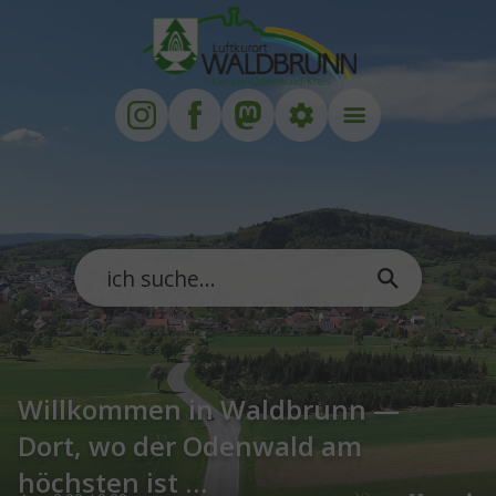
Zum Hauptinhalt springen
Zum Footer springen
Willkommen in Waldbrunn —
Dort, wo der Odenwald am
höchsten ist …