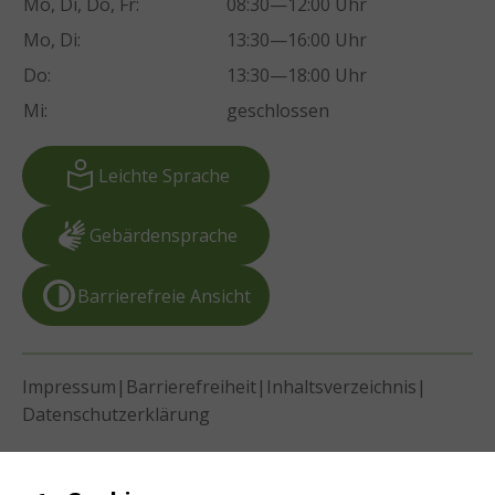
Mo, Di, Do, Fr:
08:30—12:00 Uhr
Mo, Di:
13:30—16:00 Uhr
Do:
13:30—18:00 Uhr
Mi:
geschlossen
Leichte Sprache
Gebärdensprache
Barrierefreie Ansicht
|
|
|
Impressum
Barrierefreiheit
Inhaltsverzeichnis
Datenschutzerklärung