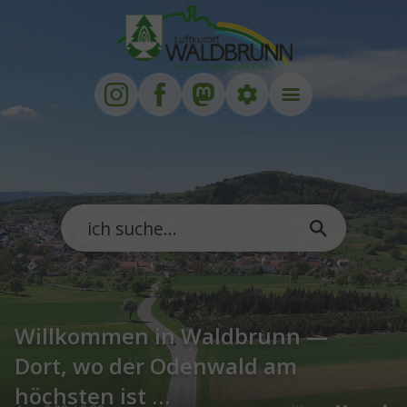
Zum Hauptinhalt springen
Zum Footer springen
Willkommen in Waldbrunn —
Dort, wo der Odenwald am
höchsten ist …