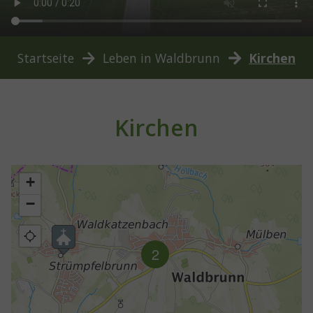
You are here:
Startseite
Leben in Waldbrunn
Kirchen
Kirchen