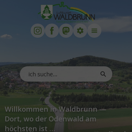
Zum Hauptinhalt springen
Zum Footer springen
Willkommen in Waldbrunn —
Dort, wo der Odenwald am
höchsten ist …